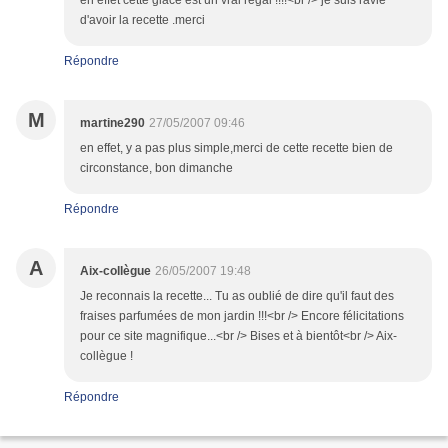
en effet cette glace est un vrai régal !!!!<br /> je suis ravie
d'avoir la recette .merci
Répondre
M
martine290
27/05/2007 09:46
en effet, y a pas plus simple,merci de cette recette bien de
circonstance, bon dimanche
Répondre
A
Aix-collègue
26/05/2007 19:48
Je reconnais la recette... Tu as oublié de dire qu'il faut des
fraises parfumées de mon jardin !!!<br /> Encore félicitations
pour ce site magnifique...<br /> Bises et à bientôt<br /> Aix-
collègue !
Répondre