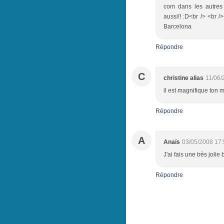
com dans les autres 
aussi!! :D<br /> <br /
Barcelona
Répondre
C
christine alias
11/06/
il est magnifique ton m
Répondre
A
Anaïs
03/05/2008 17:
J'ai fais une très jolie
Répondre