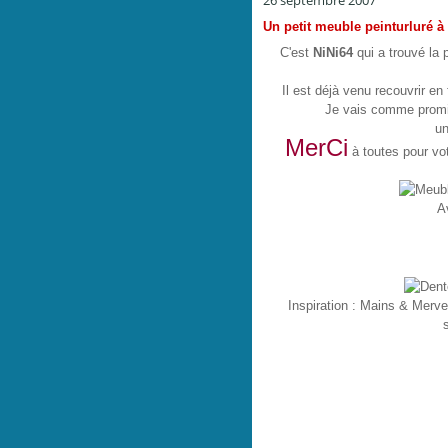
26 septembre 2007
Un petit meuble peinturluré à 
C'est
NiNi64
qui a trouvé la 
I
l est déjà venu recouvrir en
Je vais comme promis
un
MerCi
à toutes
pour vot
Av
Inspiration : Mains & Mervei