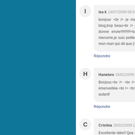
I
isa k
14/07/2009 08:0
bonjour <br /> je me
blog,trop beau<br /> 
donne envie!!!!!!!!!
mercerie,je suis petit
mon mari qui dit que j
Répondre
H
Hanelore
26/02/2009
Bonjour,<br /> <br />
émerveillée.<br /> <br
autant!
Répondre
C
Cristina
26/02/2009 1
Excellente idée!! Que 