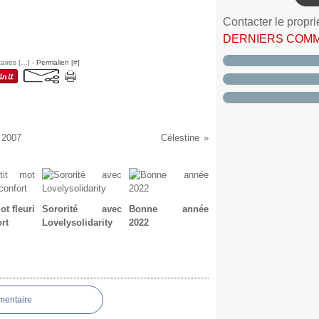
Contacter le propri
DERNIERS COM
ires [
…
]
- Permalien [
#
]
 2007
Célestine
ot fleuri
Sororité avec
Bonne année
rt
Lovelysolidarity
2022
mentaire