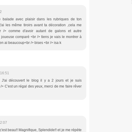
2
 balade avec plaisir dans les rubriques de ton
j'ai les même tiroirs avant ta décoration ,cela me
!!<br /> comme d'avoir autant de galons et autre
e joueuse comparé <br /> tiens je vais le montrer à
'en ai beaucoup<br /> bises <br /> isa k
 16:51
 J'ai découvert le blog il y a 2 jours et je suis
 /> C'est un régal des yeux, merci de me faire rêver
2:07
c'est beau!! Magnifique, Splendide!! et je me répète