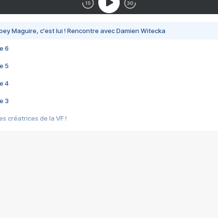
bey Maguire, c'est lui ! Rencontre avec Damien Witecka
e 6
e 5
e 4
e 3
s créatrices de la VF !
e 2
e 1
e Mektoub My Love arrive enfin ! Rencontre avec Shaïn Boumedine et Sal
i : après Toni en famille
elle réalise le bouleversant Dites lui que je l'aime