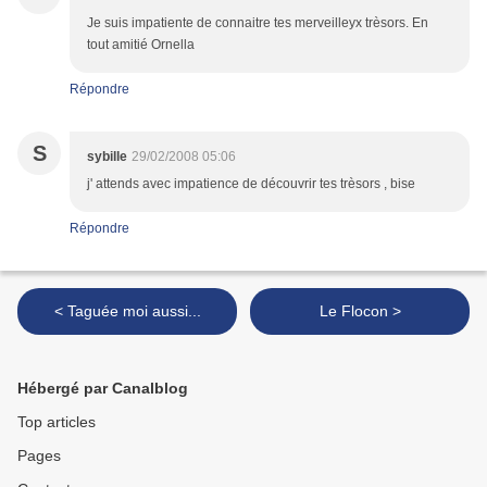
Je suis impatiente de connaitre tes merveilleyx trèsors. En
tout amitié Ornella
Répondre
S
sybille
29/02/2008 05:06
j' attends avec impatience de découvrir tes trèsors , bise
Répondre
< Taguée moi aussi...
Le Flocon >
Hébergé par Canalblog
Top articles
Pages