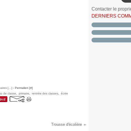
Contacter le propri
DERNIERS COM
ires [
…
]
- Permalien [
#
]
to de classe
,
primaire
,
rentrée des classes
,
écrire
Trousse d'écolière