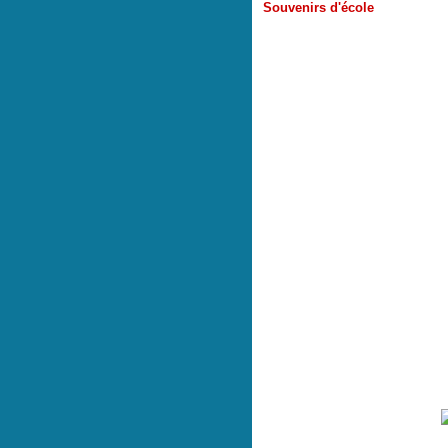
Souvenirs d'école
Auj
ourd'hu
(
A mon é
En 2006, elle faisait son en
Broderie - Piqu
Première page d'écriture d'Esio
Et pour ranger so
photos de classes (années de 