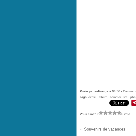
Posté par aufilrouge à 08:30 -
Commenta
Tags:
école
,
album
,
compter
,
lire
,
pho
Vous aimez ?
0 vote
Souvenirs de vacances