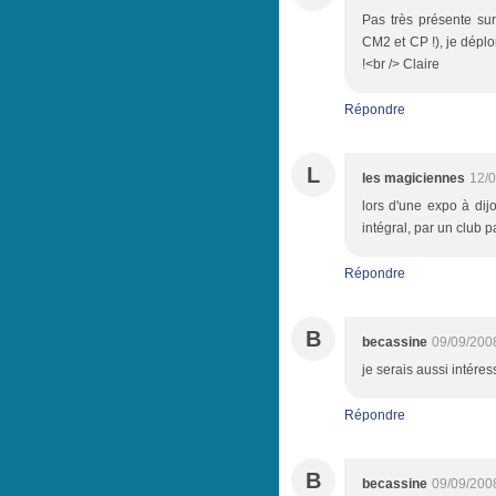
Pas très présente su
CM2 et CP !), je déplo
!<br /> Claire
Répondre
L
les magiciennes
12/0
lors d'une expo à di
intégral, par un club p
Répondre
B
becassine
09/09/200
je serais aussi intéres
Répondre
B
becassine
09/09/200