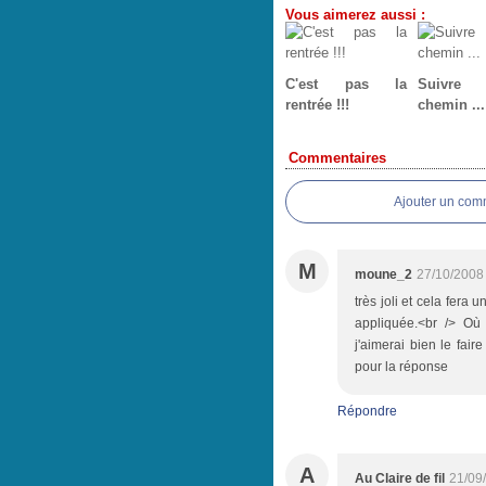
Vous aimerez aussi :
C'est pas la
Suivr
rentrée !!!
chemin ...
Commentaires
Ajouter un com
M
moune_2
27/10/2008
très joli et cela fera u
appliquée.<br /> Où 
j'aimerai bien le faire
pour la réponse
Répondre
A
Au Claire de fil
21/09