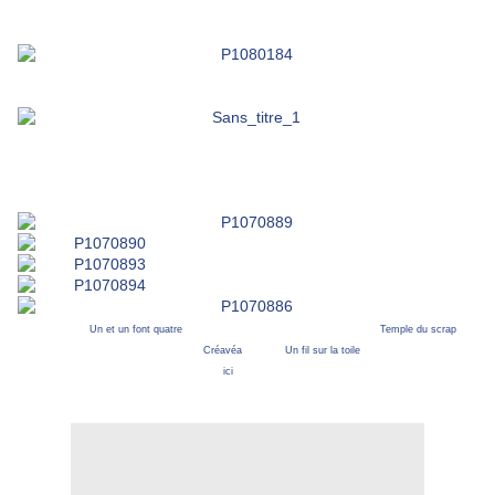
Pour Elle, un album à photos en scrap - blanc, sa couleur favorite
! Elle y glissera les visages de tous ses petits-enfants.
Inspiration -
Un et un font quatre
- Papiers pour le scrap gris uni et à motif (
Temple du scrap
),
papier Canson gris - Tampons et encre (
Créavéa
) - Fleur (
Un fil sur la toile
) - Dimension album : 15
x 14,5 cm -
Tuto Pochette express
ici
- Dimension pochette en tissu : 18 x 16 cm