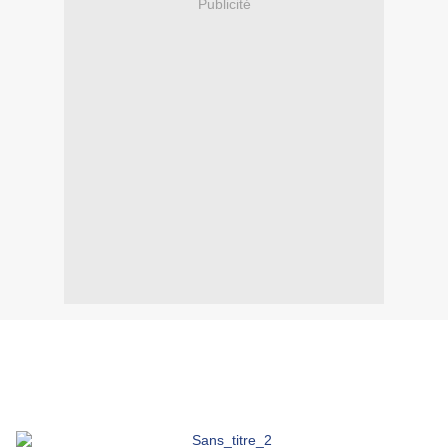
Publicité
Sauvé in extremis, précieusement conservé ... et à présent chez
moi ! Je remercie ma tante de m'avoir offert ce majestueux bol
Digoin ; si rare à trouver même lors de mes brocantes
dominicales. Un coup de foudre pris sous toutes ses coutures ...