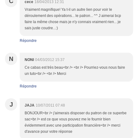
C
cece
18/04/2013 12:31
Vraiment magnifique! Ya t-il un autre lien pour voir le
déroulement des opérations... le patron... ^^ J aimerai bcp
faire la même chose mais je n'y connais vraiment rien... je
sais juste coudre...:)
Répondre
N
NONI
04/03/2012 15:37
Ce cabas est très beau<br /> <br /> Pourriez-vous nous faire
un tuto<br /> <br /> Merci
Répondre
J
JAJA
10/07/2011 07:48
BONJOUR<br /> j'aimerais disposer du patron de ce superbe
sac<br /> est ce que vous pouvez me le fournir bien
évidemment avec une participation financière<br /> merci
d'avance pour votre réponse