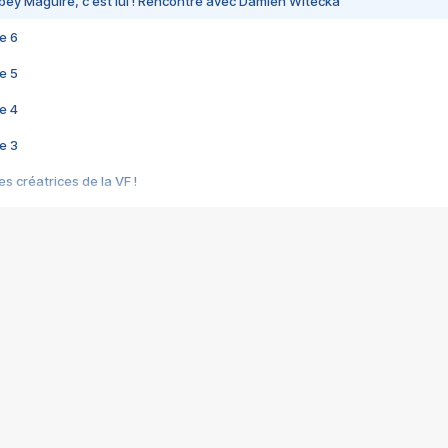
bey Maguire, c'est lui ! Rencontre avec Damien Witecka
e 6
e 5
e 4
e 3
s créatrices de la VF !
e 2
e 1
e Mektoub My Love arrive enfin ! Rencontre avec Shaïn Boumedine et Sal
i : après Toni en famille
elle réalise le bouleversant Dites lui que je l'aime
ais ! Rencontre autour de Vie privée de Rebecca Zlotowski
 de Marguerite, Grave... Rencontre avec Ella Rumpf