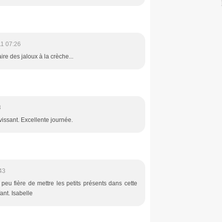
11 07:26
aire des jaloux à la crèche...
3
vissant. Excellente journée.
43
peu fière de mettre les petits présents dans cette
nt. Isabelle