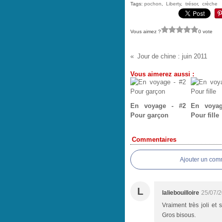
Tags:
pochon
,
Liberty
,
trésor
,
crèche
Vous aimez ?
0 vote
Jour de chine : juin 2011
Vous aimerez aussi :
En voyage - #2
En voya
Pour garçon
Pour fille
Commentaires
Ajouter un com
L
laliebouilloire
25/07/2
Vraiment très joli et 
Gros bisous.