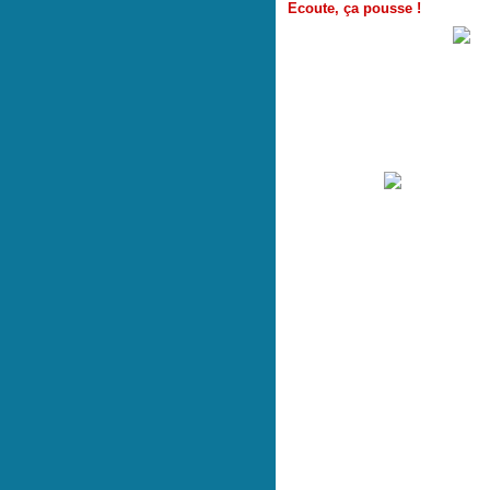
Ecoute, ça pousse !
Les mois ont passé et à présent
mon petit neveu a donc en ce dé
Histoire d'être toujours beau et
un petit sac po
Inspiration - Tissus Lin (Le Quartier
- Bouton Ourson chiné