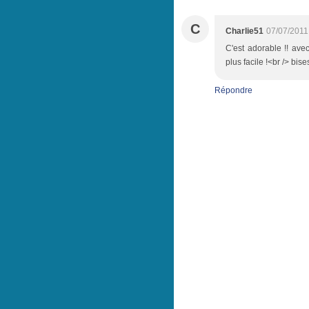
C
Charlie51
07/07/2011
C'est adorable !! ave
plus facile !<br /> bis
Répondre