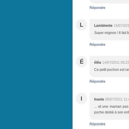
Répondre
L
Lambinette
16/07/20
Super mignon ! Il fait f
Répondre
É
éléa
14/07/2011 05:2
Ce petit pochon est ra
Répondre
I
Isaela
08/07/2011 11:
... et une maman pas 
poche dédié à son enfa
Répondre