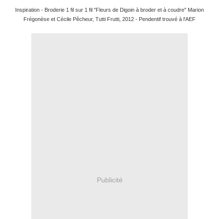
Inspiration - Broderie 1 fil sur 1 fil "Fleurs de Digoin à broder et à coudre" Marion
Frégonèse et Cécile Pêcheur, Tutti Frutti, 2012 - Pendentif trouvé à l'
AEF
Publicité