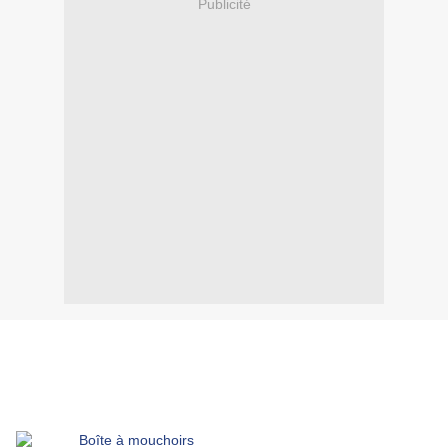
Publicité
Notre petite salle de bain méritait un prompt relooking. Un
meuble-vasque laqué gris remplace un lavabo posé initialement
sur un meuble-maison ... La boîte à mouchoirs fut ensuite
rhabillée. Bien utile !