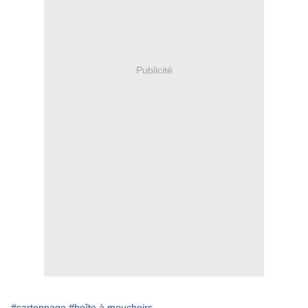
Publicité
#cartonnage
#boîte à mouchoirs