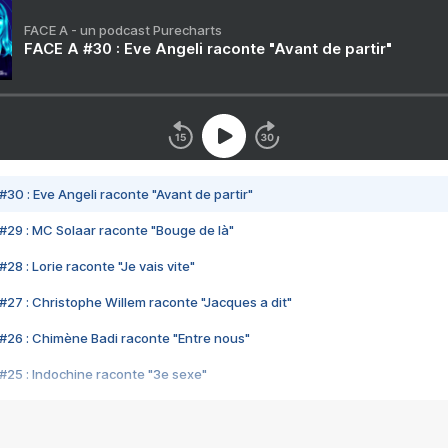
FACE A - un podcast Purecharts
FACE A #30 : Eve Angeli raconte "Avant de partir"
#30 : Eve Angeli raconte "Avant de partir"
#29 : MC Solaar raconte "Bouge de là"
28 : Lorie raconte "Je vais vite"
#27 : Christophe Willem raconte "Jacques a dit"
#26 : Chimène Badi raconte "Entre nous"
#25 : Indochine raconte "3e sexe"
#24 : Zaho raconte "C'est chelou"
#23 : Patrick Bruel raconte "Au café des délices"