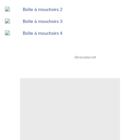
Inspiration - "Le cartonnage : jolies boîtes habillées de tissu" Yumiko Sato Les
éditions de Saxe, 2009 (clin d'oeil à Nath d'
Abracadacraft
) - Tissus gris rayures
(achetés à l'
AEF
en février dernier), lin à pois (Pois de senteur) - Cartons (L'Eclat de
Verre) - Pochoir 3 trouvé en brocante ce mois-ci - Dimension : 13,5 x 13,5 cm