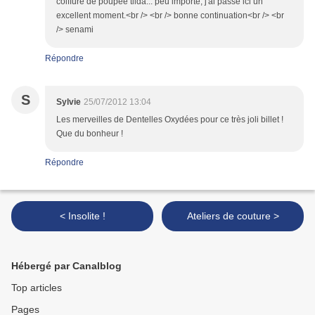
coiffure de poupée tilda... peu importe, j'ai passé ici un
excellent moment.<br /> <br /> bonne continuation<br /> <br
/> senami
Répondre
S
Sylvie
25/07/2012 13:04
Les merveilles de Dentelles Oxydées pour ce très joli billet !
Que du bonheur !
Répondre
< Insolite !
Ateliers de couture >
Hébergé par Canalblog
Top articles
Pages