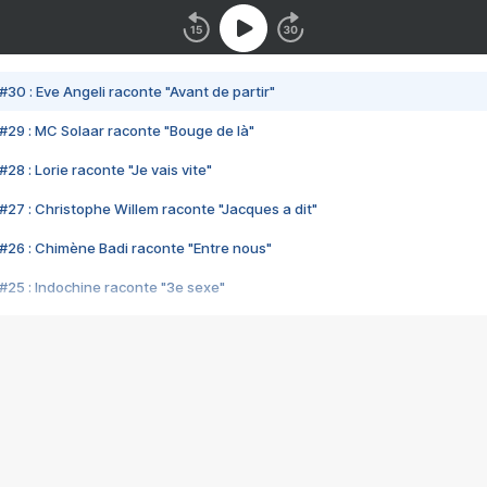
#30 : Eve Angeli raconte "Avant de partir"
#29 : MC Solaar raconte "Bouge de là"
28 : Lorie raconte "Je vais vite"
#27 : Christophe Willem raconte "Jacques a dit"
#26 : Chimène Badi raconte "Entre nous"
#25 : Indochine raconte "3e sexe"
#24 : Zaho raconte "C'est chelou"
#23 : Patrick Bruel raconte "Au café des délices"
#22 : Kyo raconte "Le chemin"
#21 : Nolwenn Leroy raconte "Cassé"
#20 : Patrick Hernandez raconte "Born to be alive"