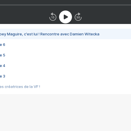
bey Maguire, c'est lui ! Rencontre avec Damien Witecka
e 6
e 5
e 4
e 3
s créatrices de la VF !
e 2
e 1
e Mektoub My Love arrive enfin ! Rencontre avec Shaïn Boumedine et Sal
i : après Toni en famille