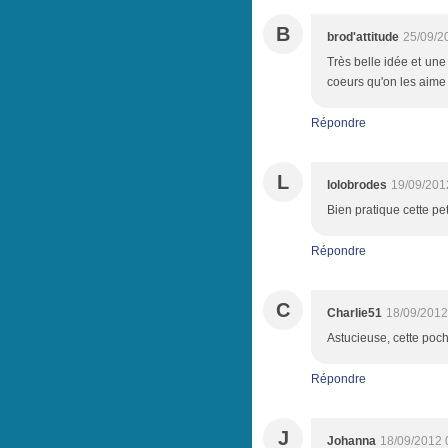
B
brod'attitude
25/09/2
Très belle idée et une 
coeurs qu'on les aime
Répondre
L
lolobrodes
19/09/201
Bien pratique cette pet
Répondre
C
Charlie51
18/09/2012
Astucieuse, cette poche
Répondre
J
Johanna
18/09/2012 