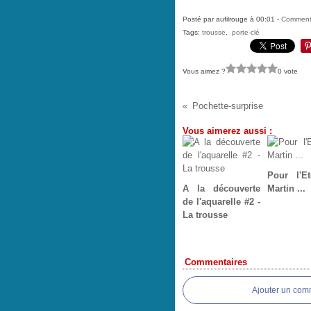
Posté par aufilrouge à 00:01 -
Commenta
Tags:
trousse
,
porte-clé
Vous aimez ?
0 vote
Pochette-surprise
Vous aimerez aussi :
Pour l'Et
A la découverte
Martin ...
de l'aquarelle #2 -
La trousse
Commentaires
Ajouter un com