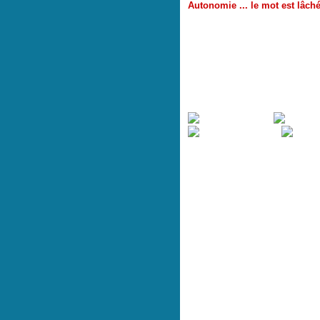
Autonomie ... le mot est lâché
Esioleh a pris le bus toute seu
bus car pour rejoindre notre pau
un changement !
Je l'ai donc dotée d'une petite 
ticket de bus, facilement atte
puisqu'il faut oblitérer à chaqu
et de porte-clés - un ruban cousu
Inspiration - Petit patron maison ada
Droguerie) et baptiste rose à étoi
Bricolerie) - Plastique (Quartier des t