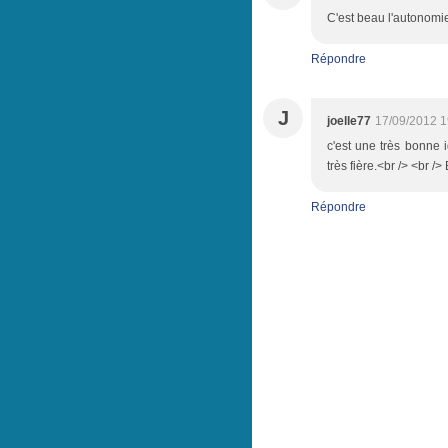
C'est beau l'autonomie!
Répondre
J
joelle77
17/09/2012 1
c'est une très bonne id
très fière.<br /> <br /
Répondre