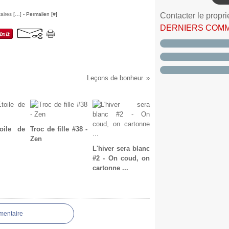
ires [
…
]
- Permalien [
#
]
Contacter le propri
DERNIERS COM
Leçons de bonheur
oile de
Troc de fille #38 -
Zen
L'hiver sera blanc
#2 - On coud, on
cartonne ...
mentaire