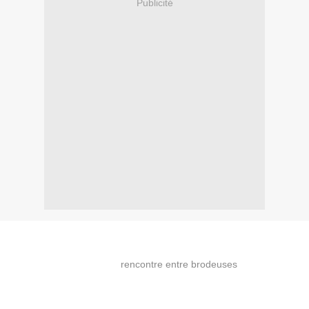
Publicité
Une délicate fleur de Digoin déposée sur un coupon de lin ... des
rubans anciens qui s'alignent sagement. Voici mon
marque-page
réalisé à l'occasion de la
rencontre entre brodeuses
de dimanche
dernier.
La chanceuse a eu la gentillesse de se faire connaître. IN-CROY-
ABLE, ce fut une dame rencontrée il y a plus de 12 ans lorsque je