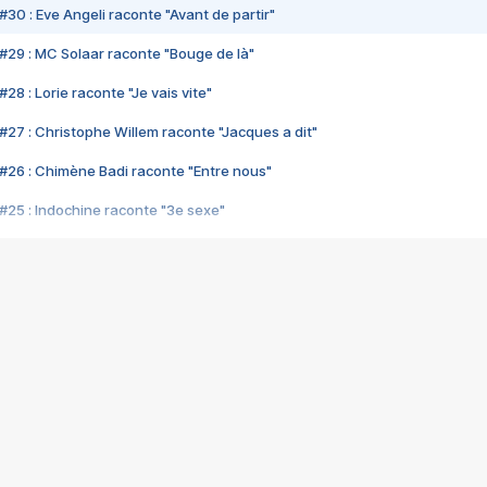
#30 : Eve Angeli raconte "Avant de partir"
#29 : MC Solaar raconte "Bouge de là"
28 : Lorie raconte "Je vais vite"
#27 : Christophe Willem raconte "Jacques a dit"
#26 : Chimène Badi raconte "Entre nous"
#25 : Indochine raconte "3e sexe"
#24 : Zaho raconte "C'est chelou"
#23 : Patrick Bruel raconte "Au café des délices"
#22 : Kyo raconte "Le chemin"
#21 : Nolwenn Leroy raconte "Cassé"
#20 : Patrick Hernandez raconte "Born to be alive"
#19 : Lorie raconte "Près de moi"
#18 : Michael Jones raconte "A nos actes manqués" (avec Jean-Jacque