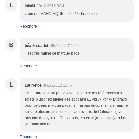
L
lolo64
09/10/2012 09:41
vraiment MAGNIFIQUE !!!!<br /> <br /> bises
Répondre
B
béa & scarlett
06/10/2012 17:02
il est trés raffiné ce marque page
Répondre
L
Laurence
06/10/2012 12:57
Oh j adore le tissu pouvez vous me dire les références il n
existe plus chez atelier des abcdaires... <br /> <br /> Et bravo
pour ce beau marque page, je n ai pas encore le livre mais je
suis de plus en plus tentée ... Je reviens de Colmar et g vu
pas mal de digoin ... Chez nous je n en ai jamais vu (var) bon
we amicalement
Répondre