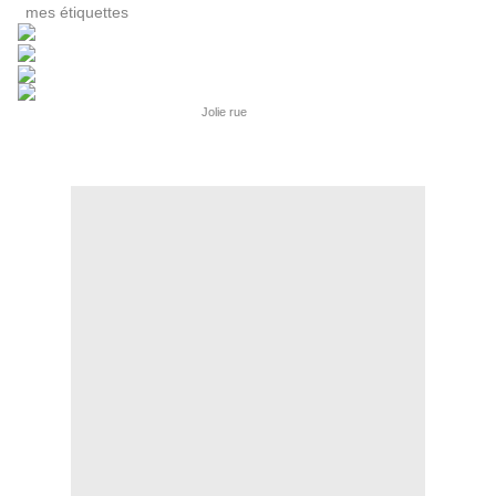
mes étiquettes
home made, décorées de papier de riz et ficelle.
Inspiration - Tuto Boîte en origami
Jolie rue
- Masking Tape et ficelle Divine Twin
(Lovely tape) - Etiquettes maison (technique du transfert sur galon de sergé) -
Etiquettes au Fil rouge faites maison sur Photofiltre - Dimension : 5,5 x 5,5 cm