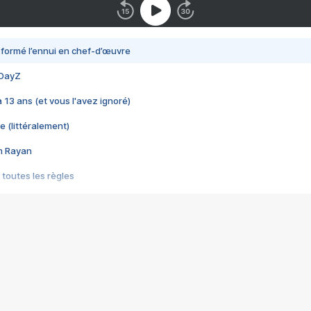
nsformé l’ennui en chef-d’œuvre
 DayZ
 a 13 ans (et vous l'avez ignoré)
e (littéralement)
im Rayan
 toutes les règles
s les jeux vidéo
us choquant de Rockstar ? - Le scandale BULLY
e plus moche de Steam
du RÊVE tourne au CAUCHEMAR
pendant 8 heures