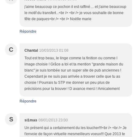
j'aime beaucoup ce pochon il est raffiné.... et j'aime beaucoup
le motif du transfert...<br /> <br /> je vous souhaite de bonne
fête de paques<br /> <br /> Noëlle marie
Répondre
C
Chantal
10/03/2013 01:08
Tout est trop beau, le linge comme la finition ou comme l
image choisie ! Grâce a toi et ta mention "grande maison du
blanc" je suis tombée sur un super site de pub anciennes !
Cependant je ne suis pas arrivée a trouver celle que tu as
choisie ! Pourrais tu STP me donner un peu plus de
précisions pour la trouver ! D avance merci ! Amicalement
Répondre
S
si1mas
08/01/2013 23:00
Un présent qui a certainement du les toucher!!!<br /> <br /> Je
t'envoie de façon virtuelle mesmeilleurs voeux!!! Que 2013 te