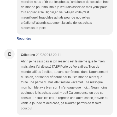
merci de nous offrir par tes photos,l'ambiance de ce salon!trop
de monde pour moi mais je n'aurais assez de mes yeux pour
tout apprécier!le Digoin,en veux-tu,en voilà,c'est
magnifique!!!bravo!des achats pour de nouvelles
créations!j'attends sagement la suite de tes achats
alors!bisous josie
Répondre
C
Célestine
21/02/2013 20:41
Ahhh je ne sais pas si ton ressenti est le même que le mien
mais alors j'ai détesté l'AEF Porte de Versailles. Trop de
monde, allées étroites, aucune cohérence dans l'agencement
du salon, personnel débordé par tout ce monde alors que
toute une partie du hall était restée vacante! ...ce n'est que
mon humble avis bien sûr! Il n'engage que moi.... Néanmoins
quelques jolis achats aussi = ouf! Ca compense un peu ce
constat. En tous les cas je regrette une autre chose, n'avoir pu
venir le jour de ta dédicace, ça m'aurait permis de te faire
coucou!