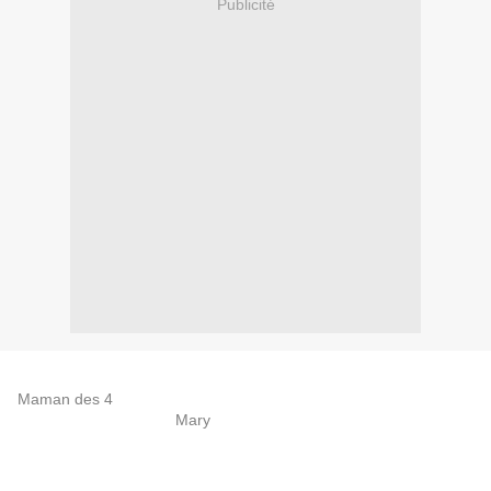
Publicité
Pour celles qui y étaient et celles qui n'y étaient pas ... pour la
Maman des 4
, liée à des obligations familiales et
professionnelles, pour
Mary
et ma voisine !
Quelques photos du stand de notre éditeur Tutti Frutti, où j'ai pu
à nouveau goûter aux joies de rencontrer certaines d'entre vous