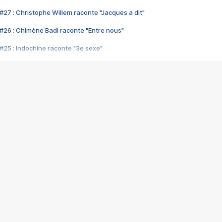
#27 : Christophe Willem raconte "Jacques a dit"
#26 : Chimène Badi raconte "Entre nous"
#25 : Indochine raconte "3e sexe"
#24 : Zaho raconte "C'est chelou"
#23 : Patrick Bruel raconte "Au café des délices"
#22 : Kyo raconte "Le chemin"
#21 : Nolwenn Leroy raconte "Cassé"
#20 : Patrick Hernandez raconte "Born to be alive"
#19 : Lorie raconte "Près de moi"
#18 : Michael Jones raconte "A nos actes manqués" (avec Jean-Jacque
#17 : Khaled raconte "Aïcha"
#16 : Corneille raconte "Parce qu'on vient de loin"