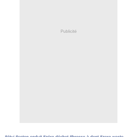
Publicité
#étui
#coton enduit
#zéro déchet
#brosse à dent
#zero waste