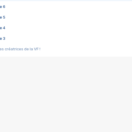
e 6
e 5
e 4
e 3
s créatrices de la VF !
e 2
e 1
e Mektoub My Love arrive enfin ! Rencontre avec Shaïn Boumedine et Sal
i : après Toni en famille
elle réalise le bouleversant Dites lui que je l'aime
ais ! Rencontre autour de Vie privée de Rebecca Zlotowski
 de Marguerite, Grave... Rencontre avec Ella Rumpf