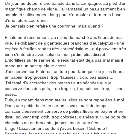
Un jour, au détour d'une balade dans la campagne, au pied d'un
magnifique champ de vigne, j'ai ramassé un beau sarment bien
souple et suffisamment long pour s'enrouler et former la base
d'une future couronne.
Je pensais bien refaire une couronne, mais quand ?
Finalement récemment, au mileu du marché aux fleurs de ma
ville, s'exhibaient de gigantesques branches d'eucalyptus - une
espèce à feuilles rondes très caractéristique - qui pouvaient très
bien s'entendre avec celui de mon jardin, plus discret.
Entortillées sur le sarment, le résultat était déjà pas mal mais il
manquait un petit quelque chose.
J'ai cherché sur Pinterest un tuto pour fabriquer de jolies fleurs
en papier, trop grosses, trop "fausses", trop, pas assez ...
J'ai testé d'y accrocher des petites fleurs séchées que je
conserve dans des pots, trop fragiles, trop sèches, trop, ... pas
assez.
Puis, en rodant dans mon atelier, elles se sont rappelées à moi.
Dans une petite boite en carton, j'avais au fil du temps
consciencieusement
conservé de petites fleurs en papier et en
tissu, souvent trop kitch, trop colorées, glanées sur une boîte de
chocolats ou en brocante, jamais encore utilisées.
Bingo ! Excactement ce dont j'avais besoin ! Sobriété !