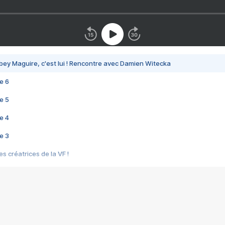
bey Maguire, c'est lui ! Rencontre avec Damien Witecka
e 6
e 5
e 4
e 3
s créatrices de la VF !
e 2
e 1
e Mektoub My Love arrive enfin ! Rencontre avec Shaïn Boumedine et Sal