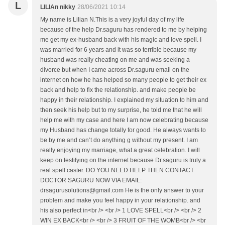
L
LILIAn nikky
28/06/2021 10:14
My name is Lilian N.This is a very joyful day of my life
because of the help Dr.saguru has rendered to me by helping
me get my ex-husband back with his magic and love spell. I
was married for 6 years and it was so terrible because my
husband was really cheating on me and was seeking a
divorce but when I came across Dr.saguru email on the
internet on how he has helped so many people to get their ex
back and help to fix the relationship. and make people be
happy in their relationship. I explained my situation to him and
then seek his help but to my surprise, he told me that he will
help me with my case and here I am now celebrating because
my Husband has change totally for good. He always wants to
be by me and can’t do anything g without my present. I am
really enjoying my marriage, what a great celebration. I will
keep on testifying on the internet because Dr.saguru is truly a
real spell caster. DO YOU NEED HELP THEN CONTACT
DOCTOR SAGURU NOW VIA EMAIL:
drsagurusolutions@gmail.com He is the only answer to your
problem and make you feel happy in your relationship. and
his also perfect in<br /> <br /> 1 LOVE SPELL<br /> <br /> 2
WIN EX BACK<br /> <br /> 3 FRUIT OF THE WOMB<br /> <br