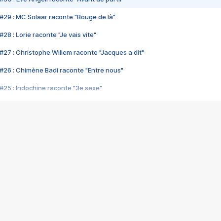
#29 : MC Solaar raconte "Bouge de là"
28 : Lorie raconte "Je vais vite"
#27 : Christophe Willem raconte "Jacques a dit"
#26 : Chimène Badi raconte "Entre nous"
#25 : Indochine raconte "3e sexe"
#24 : Zaho raconte "C'est chelou"
#23 : Patrick Bruel raconte "Au café des délices"
#22 : Kyo raconte "Le chemin"
#21 : Nolwenn Leroy raconte "Cassé"
#20 : Patrick Hernandez raconte "Born to be alive"
#19 : Lorie raconte "Près de moi"
#18 : Michael Jones raconte "A nos actes manqués" (avec Jean-Jacque