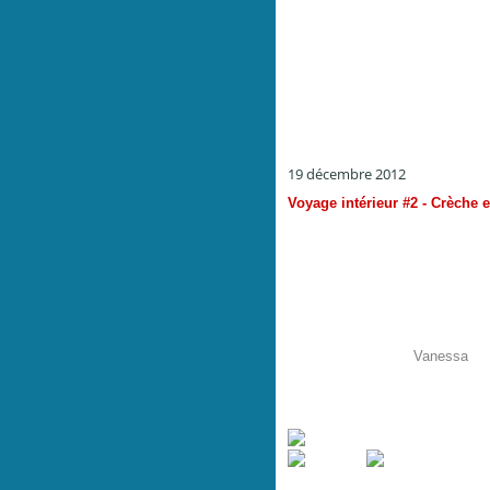
19 décembre 2012
Voyage intérieur #2 - Crèche 
Noël s'installe à la maison. Se
Noël ... le sacré et le laïc !
Je profite de ce deuxième peti
douces réalisations qui m'ont é
entre copines brodeuses.
Lumière sur le Père Noël brodé
écrin de verdure où
Vanessa
rec
Lumière aussi sur la petite bo
jambes, un trésor de perfecti
marquée de mon initiale et de m
Inspiration - Maison en porcelaine et