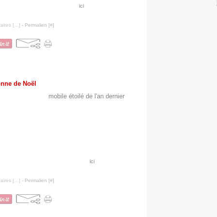
 Père Noël en tissu déjà présenté
ici
ires [
…
]
- Permalien [
#
]
onne de Noël
accroché avec mon
mobile étoilé de l'an dernier
à une
és. Noël s'installe à la maison. Au départ, il était
ma porte d'entrée mais les vols ou autres coups de
je la maintiens bien au chaud dans mon entrée !
és, maison en porcelaine et ruban rouge (Botanic) - Petite
 neige (Casa) - Mobile Etoile mon tuto
ici
ires [
…
]
- Permalien [
#
]