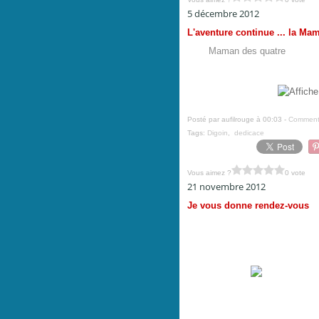
5 décembre 2012
L'aventure continue ... la Mam
La
Maman des quatre
sera su
décembre pour dédicacer notre
faîtes
Posté par aufilrouge à 00:03 -
Commenta
Tags:
Digoin
,
dedicace
Vous aimez ?
0 vote
21 novembre 2012
Je vous donne rendez-vous
Le M
aura lieu à partir du