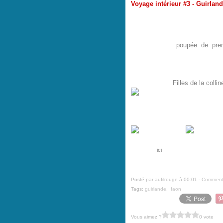
Voyage intérieur #3 - Guirland
Noël a terminé de s'installer.
Blanc et or sur le piano noir d'E
Autour de sa
poupée de pre
couronne de chanvre, un faux-
dominés par la guirlande d'or o
Gâtée, je le fus ce jour-là ! Merc
Clin d'oeil aux
Filles de la collin
Rouge et vert sur ma table à 
mes mini nichoirs, une boule d
rouges (ma folie du moment) et 
Inspiration - Champignons offerts 
présentée
ici
- Boules en verre et fao
et grisaille) - Mercerie sous verre chi
Posté par aufilrouge à 00:01 -
Commenta
Tags:
guirlande
,
faon
Vous aimez ?
0 vote