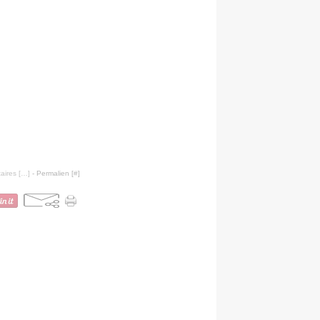
accompagner un petit cadeau d'amitié ou de Noël. Tampon La
ension 7 x 4,5 cm
ires [
…
]
- Permalien [
#
]