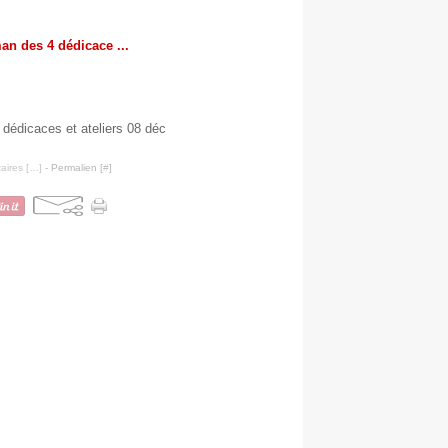
an des 4 dédicace ...
r les pentes de la Croix rousse (Lyon) samedi 08
 livre et animer des ateliers. Si vous y passez,
-lui une bise de ma part !
ires [
…
]
- Permalien [
#
]
arché de Noël d'AFOUS
vendredi 23 novembre 21 heures
sur le blog