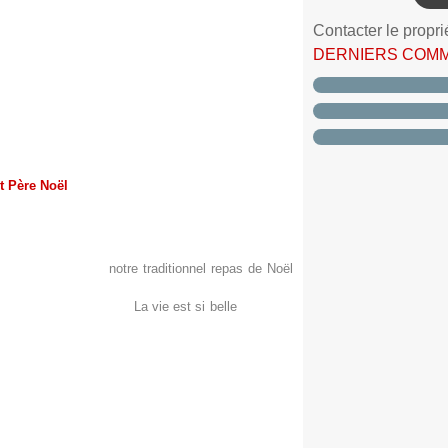
Contacter le propri
DERNIERS COM
et Père Noël
 côtoient avec respect la Sainte Trinité et le Père
t voyage dans mon intérieur pour vous présenter de
té offertes lors de
notre traditionnel repas de Noël
 de Dominique du blog "
La vie est si belle
", sur son
onnaîtra ses adorables petites bottes.
îte que le Père Noël de chez Tilda tient entre ses
on contenant deux gourmandises offerte par Eléa,
a couleur favorite.
 champignon (Botanic) - Grelot (Macdan) - Etoile (chut ! vous