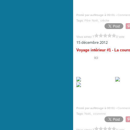
en saurez plus dans quelques jours) -
Posté par aufilrouge à 00:01 -
Commenta
Tags:
Père Noël
,
crèche
Vous aimez ?
0 vote
15 décembre 2012
Voyage intérieur #1 - La cour
Nichoir vu
ici
en situation ... 
couronne de Noël aux fruits givr
prévu qu'elle soit accrochée à 
mistral ont eu raison de moi : 
Inspiration - Branche de fruits givr
guirlande lumineuse (Ikéa) - Boules de
Posté par aufilrouge à 00:01 -
Commenta
Tags:
Noël
,
couronne
Vous aimez ?
0 vote