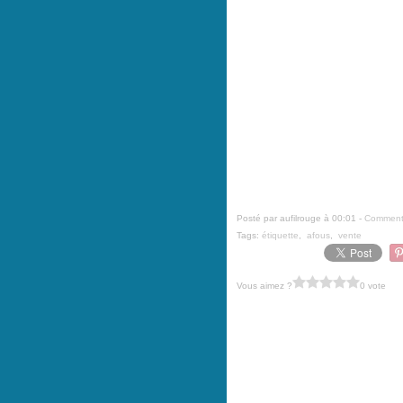
Un lot de 14 étiquettes. Idéal pour 
Bobine créative et masking tape. Dim
Posté par aufilrouge à 00:01 -
Commenta
Tags:
étiquette
,
afous
,
vente
Vous aimez ?
0 vote