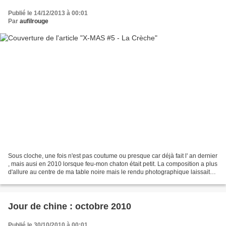
Publié le 14/12/2013 à 00:01
Par
aufilrouge
Sous cloche, une fois n'est pas coutume ou presque car déjà fait l' an dernier
, mais ausi en 2010 lorsque feu-mon chaton était petit. La composition a plus
d'allure au centre de ma table noire mais le rendu photographique laissait
trop à désirer. Inspiration...
Jour de chine : octobre 2010
Publié le 30/10/2010 à 00:01