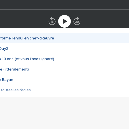
nsformé l’ennui en chef-d’œuvre
 DayZ
 a 13 ans (et vous l'avez ignoré)
e (littéralement)
im Rayan
 toutes les règles
s les jeux vidéo
us choquant de Rockstar ? - Le scandale BULLY
e plus moche de Steam