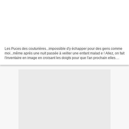
Les Puces des couturières...impossible d'y échapper pour des gens comme
moi...même après une nuit passée à veiller une enfant malad e ! Allez, on fait
l'inventaire en image en croisant les doigts pour que l'an prochain elles
soient à nouveau organisées...