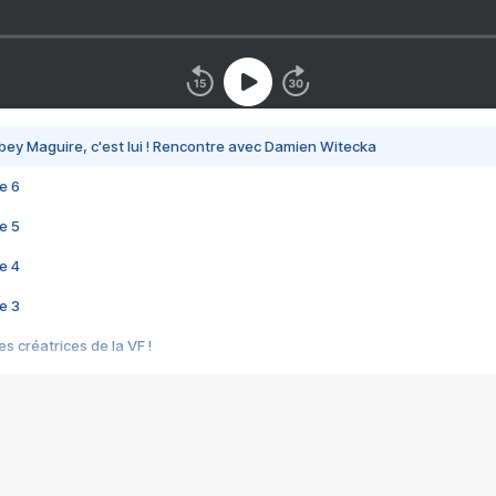
bey Maguire, c'est lui ! Rencontre avec Damien Witecka
e 6
e 5
e 4
e 3
s créatrices de la VF !
e 2
e 1
e Mektoub My Love arrive enfin ! Rencontre avec Shaïn Boumedine et Sal