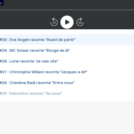
#30 : Eve Angeli raconte "Avant de partir"
#29 : MC Solaar raconte "Bouge de là"
28 : Lorie raconte "Je vais vite"
#27 : Christophe Willem raconte "Jacques a dit"
#26 : Chimène Badi raconte "Entre nous"
#25 : Indochine raconte "3e sexe"
#24 : Zaho raconte "C'est chelou"
#23 : Patrick Bruel raconte "Au café des délices"
#22 : Kyo raconte "Le chemin"