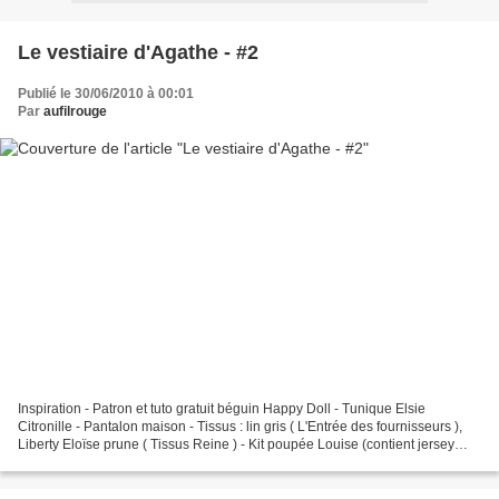
Le vestiaire d'Agathe - #2
Publié le 30/06/2010 à 00:01
Par
aufilrouge
Inspiration - Patron et tuto gratuit béguin Happy Doll - Tunique Elsie
Citronille - Pantalon maison - Tissus : lin gris ( L'Entrée des fournisseurs ),
Liberty Eloïse prune ( Tissus Reine ) - Kit poupée Louise (contient jersey
chair t blanc, laine mohair...