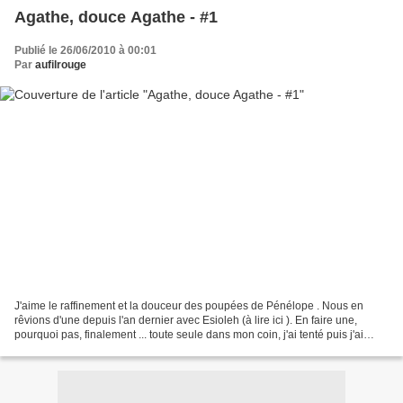
Agathe, douce Agathe - #1
Publié le 26/06/2010 à 00:01
Par
aufilrouge
J'aime le raffinement et la douceur des poupées de Pénélope . Nous en
rêvions d'une depuis l'an dernier avec Esioleh (à lire ici ). En faire une,
pourquoi pas, finalement ... toute seule dans mon coin, j'ai tenté puis j'ai
abandonné. Ensuite un SAL fut...