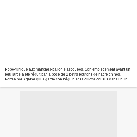
Robe-tunique aux manches-ballon élastiquées. Son empiècement avant un
peu large a été réduit par la pose de 2 petits boutons de nacre chinés.
Portée par Agathe qui a gardé son béguin et sa culotte cousus dans un lin
gris se mariant parfaitement avec le...