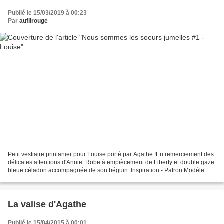
Publié le 15/03/2019 à 00:23
Par
aufilrouge
Petit vestiaire printanier pour Louise porté par Agathe !En remerciement des
délicates attentions d'Annie. Robe à empiècement de Liberty et double gaze
bleue céladon accompagnée de son béguin. Inspiration - Patron Modèle
Primerose Citronille pour poupée...
La valise d'Agathe
Publié le 15/04/2015 à 00:01