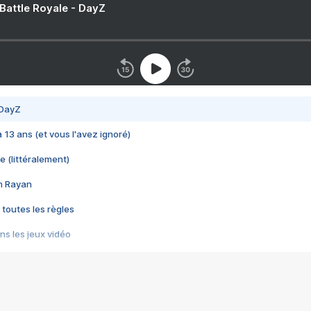
 Battle Royale - DayZ
 DayZ
 a 13 ans (et vous l'avez ignoré)
e (littéralement)
im Rayan
 toutes les règles
s les jeux vidéo
us choquant de Rockstar ? - Le scandale BULLY
e plus moche de Steam
du RÊVE tourne au CAUCHEMAR