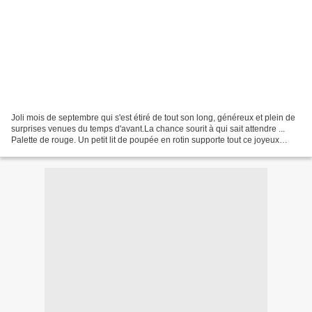
Joli mois de septembre qui s'est étiré de tout son long, généreux et plein de
surprises venues du temps d'avant.La chance sourit à qui sait attendre ...
Palette de rouge. Un petit lit de poupée en rotin supporte tout ce joyeux
bazar. Drap de lin et taie...