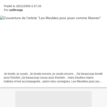
Publié le 28/11/2008 à 07:30
Par
aufilrouge
Je brode, je couds...Je brode encore, je couds encore... J'ai beaucoup brodé
pour Esioleh, j'ai beaucoup cousu pour Esioleh... mais d'autres mains
habiles m'ont accompagnée...selon mes consignes. Les Meubles pour jouer
comme Maman En 2002, le papa d'Esioleh...