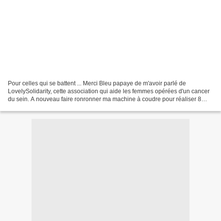
Pour celles qui se battent ... Merci Bleu papaye de m'avoir parlé de
LovelySolidarity, cette association qui aide les femmes opérées d'un cancer
du sein. A nouveau faire ronronner ma machine à coudre pour réaliser 8
sacs à "drains effrayants pour les...