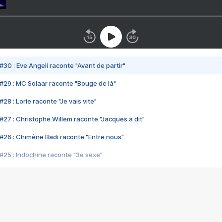
#30 : Eve Angeli raconte "Avant de partir"
#29 : MC Solaar raconte "Bouge de là"
28 : Lorie raconte "Je vais vite"
#27 : Christophe Willem raconte "Jacques a dit"
#26 : Chimène Badi raconte "Entre nous"
#25 : Indochine raconte "3e sexe"
#24 : Zaho raconte "C'est chelou"
#23 : Patrick Bruel raconte "Au café des délices"
#22 : Kyo raconte "Le chemin"