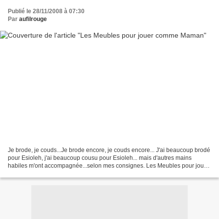
Publié le 28/11/2008 à 07:30
Par
aufilrouge
Je brode, je couds...Je brode encore, je couds encore... J'ai beaucoup brodé
pour Esioleh, j'ai beaucoup cousu pour Esioleh... mais d'autres mains
habiles m'ont accompagnée...selon mes consignes. Les Meubles pour jouer
comme Maman En 2002, le papa d'Esioleh...