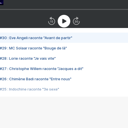
#30 : Eve Angeli raconte "Avant de partir"
#29 : MC Solaar raconte "Bouge de là"
28 : Lorie raconte "Je vais vite"
#27 : Christophe Willem raconte "Jacques a dit"
#26 : Chimène Badi raconte "Entre nous"
#25 : Indochine raconte "3e sexe"
#24 : Zaho raconte "C'est chelou"
#23 : Patrick Bruel raconte "Au café des délices"
#22 : Kyo raconte "Le chemin"