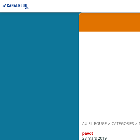
AU FIL ROUGE
>
CATEGORIES
>
pavot
28 mars 2019