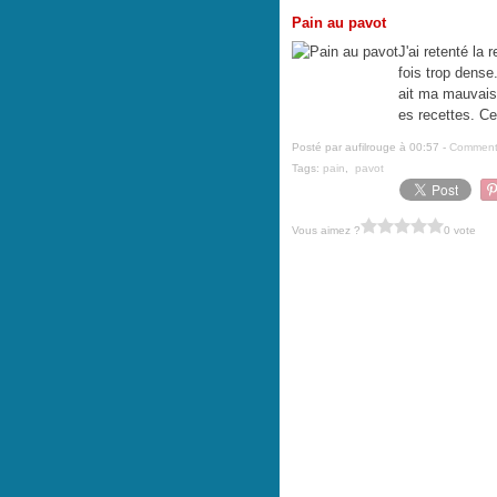
Pain au pavot
J'ai retenté la
fois trop dense.
ait ma mauvaise 
es recettes. Ce
Posté par aufilrouge à 00:57 -
Commenta
Tags:
pain
,
pavot
Vous aimez ?
0 vote