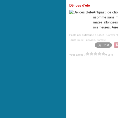
Délices d'été
Antipasti de cho
nsommé sans mo
mates allongées
rois heures. Arrê
Posté par aufilrouge à 11:32 -
Commenta
Tags:
rouge
,
poivron
,
tomate
Vous aimez ?
0 vote