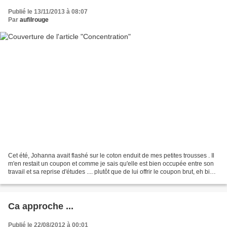
Publié le 13/11/2013 à 08:07
Par
aufilrouge
Cet été, Johanna avait flashé sur le coton enduit de mes petites trousses . Il
m'en restait un coupon et comme je sais qu'elle est bien occupée entre son
travail et sa reprise d'études .... plutôt que de lui offrir le coupon brut, eh bien
je lui ai confectionné...
Ca approche ...
Publié le 22/08/2012 à 00:01