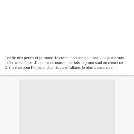
J'enfile des perles et j'assume. Nouvelle passion dans laquelle je me suis
jetée avec délice. J'ai pris mes marques et fais le grand saut en créant ce
DIY animé pour Perles and co. Et dans l'affaire, le plus amusant est
d'apprendre ..... ici, c'est mon...