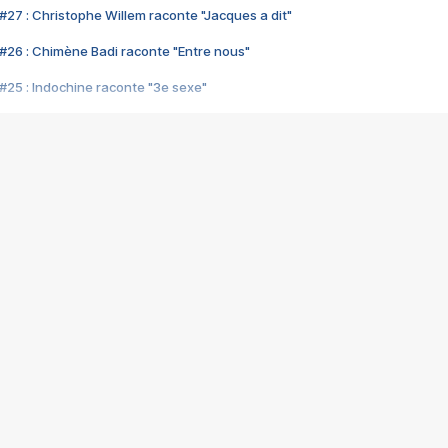
#27 : Christophe Willem raconte "Jacques a dit"
#26 : Chimène Badi raconte "Entre nous"
#25 : Indochine raconte "3e sexe"
#24 : Zaho raconte "C'est chelou"
#23 : Patrick Bruel raconte "Au café des délices"
#22 : Kyo raconte "Le chemin"
#21 : Nolwenn Leroy raconte "Cassé"
#20 : Patrick Hernandez raconte "Born to be alive"
#19 : Lorie raconte "Près de moi"
#18 : Michael Jones raconte "A nos actes manqués" (avec Jean-Jacque
#17 : Khaled raconte "Aïcha"
#16 : Corneille raconte "Parce qu'on vient de loin"
#15 : Indochine raconte "L'aventurier"