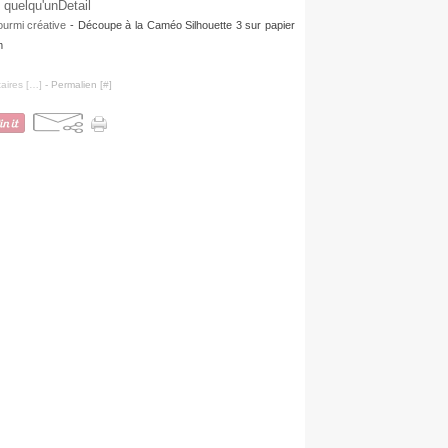
urmi créative
- Découpe à la Caméo Silhouette 3 sur papier
m
ires [
…
]
- Permalien [
#
]