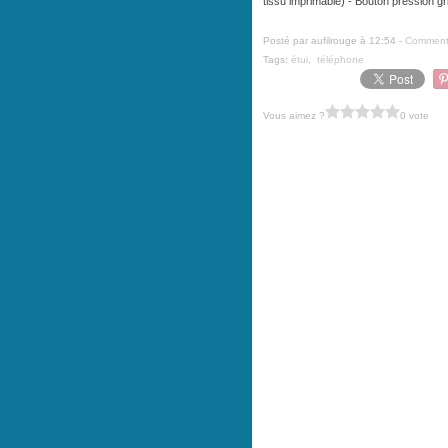
tissu imprimable) - Bouton pression gr
Posté par aufilrouge à 12:54 -
Commenta
Tags:
étui
,
téléphone
Vous aimez ?
0 vote