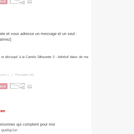
ée et vous adresse un message et un seul :
s aimez]
et et découpé à la Caméo Silhouette 3 - Adhésif blanc de ma
ires [
…
]
- Permalien [
#
]
ien
personnes qui comptent pour moi