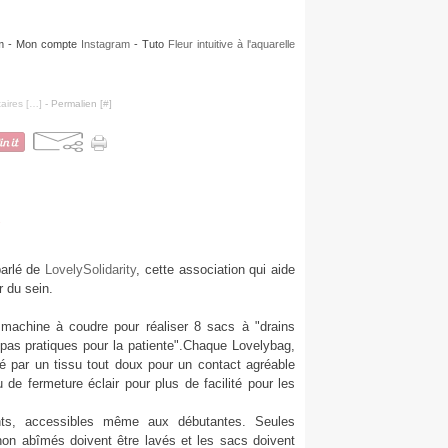
ram - Mon compte
Instagram
- Tuto
Fleur intuitive à l'aquarelle
ires [
…
]
- Permalien [
#
]
parlé de
LovelySolidarity
, cette association qui aide
 du sein.
machine à coudre pour réaliser 8 sacs à "drains
t pas pratiques pour la patiente".​Chaque Lovelybag,
 par un tissu tout doux pour un contact agréable
de fermeture éclair pour plus de facilité pour les
nts, accessibles même aux débutantes. Seules
on abîmés doivent être lavés et les sacs doivent