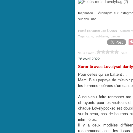
Inspiration - Sérendipité sur Instag
sur YouTube
Posté par aufilrouge à 00:01 -
Commenta
Tags:
carte
,
solidarité
,
cancer
Vous aimez ?
0 vote
26 avril 2022
Sororité avec Lovelysolidarity
Pour celles qui se battent ...
Merci
Bleu papaye
de m'avoir 
les femmes opérées d'un cancer
A nouveau faire ronronner ma 
effrayants pour les visiteurs e
chaque Lovelypocket est doublé
sur la peau, pas de boutons ou 
infirmières.
Il y a deux modèles différe
recommandations : les tissus n