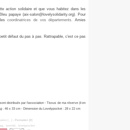
tte action solidaire et que vous habitez dans les
eu papaye (aix-salon@lovelysolidarity.org). Pour
 les
coordinatrices de vos départements
. Amies
 petit défaut du pas à pas. Rattrapable, c'est ce pas
 sont distribués par l'association - Tissus de ma réserve (il en
ag : 46 x 33 cm - Dimension du Lovelypocket : 28 x 22 cm
ires [
…
]
- Permalien [
#
]
bag
,
sororité
,
lovelypocket