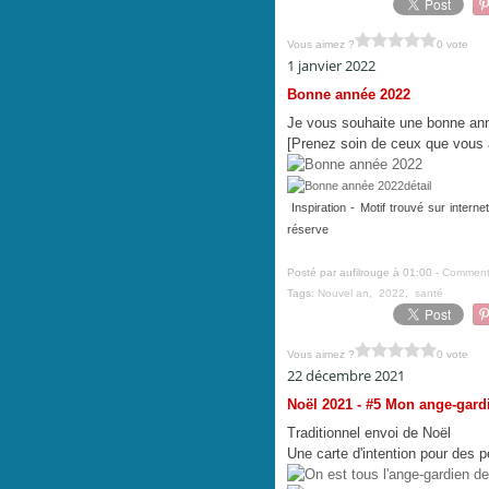
Vous aimez ?
0 vote
1 janvier 2022
Bonne année 2022
Je vous souhaite une bonne ann
[Prenez soin de ceux que vou
Inspiration - Motif trouvé sur intern
réserve
Posté par aufilrouge à 01:00 -
Commenta
Tags:
Nouvel an
,
2022
,
santé
Vous aimez ?
0 vote
22 décembre 2021
Noël 2021 - #5 Mon ange-gard
Traditionnel envoi de Noël
Une carte d'intention pour des 