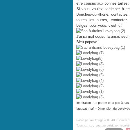
être cousus aux bonnes tailles.
Si vous voulez participer à ce
Bouches-du-Rhône, contactez Bl
toutes les autres, contactez
belges, pour vous, c'est
ici
.
J'ai ici mal cousu la anse, seul
Bleu papaye !
Inspiration - Le parton et le pas à pas
faut pas mal) - Dimension du Lovelyb
Posté par aufilrouge à 00:43 -
Commenta
Tags:
cancer
,
couture solidaire
,
lovely