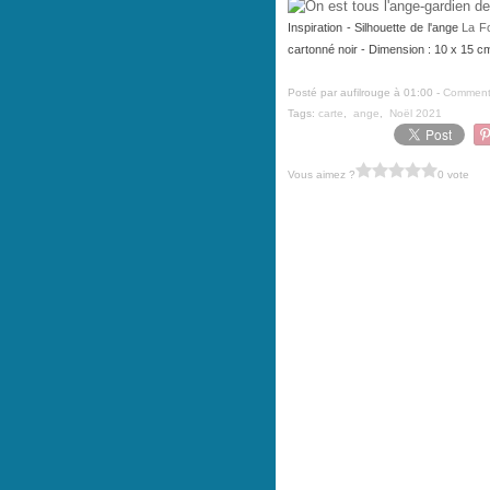
Inspiration - Silhouette de l'ange
La Fo
cartonné noir - Dimension : 10 x 15 c
Posté par aufilrouge à 01:00 -
Commenta
Tags:
carte
,
ange
,
Noël 2021
Vous aimez ?
0 vote