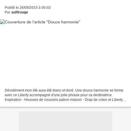
Publié le 26/08/2015 à 00:02
Par
aufilrouge
Décidément mon été aura été blanc et doré. Une douce harmonie se forme
avec ce Liberty accompagné d'une jolie phrase pour sa destinatrice.
Inspiration - Housses de coussins patron maison - Drap de coton et Liberty
Besty fluo thé - Fermeture par pression...