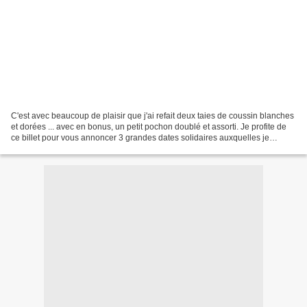
C'est avec beaucoup de plaisir que j'ai refait deux taies de coussin blanches
et dorées ... avec en bonus, un petit pochon doublé et assorti. Je profite de
ce billet pour vous annoncer 3 grandes dates solidaires auxquelles je
participe :- 12 novembre...