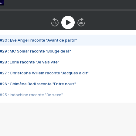
#30 : Eve Angeli raconte "Avant de partir"
#29 : MC Solaar raconte "Bouge de là"
28 : Lorie raconte "Je vais vite"
#27 : Christophe Willem raconte "Jacques a dit"
#26 : Chimène Badi raconte "Entre nous"
#25 : Indochine raconte "3e sexe"
#24 : Zaho raconte "C'est chelou"
#23 : Patrick Bruel raconte "Au café des délices"
#22 : Kyo raconte "Le chemin"