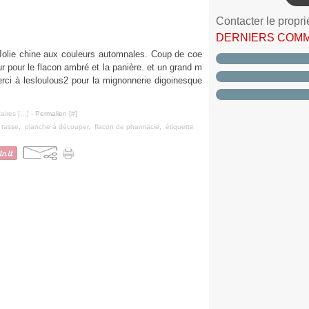
Contacter le propri
DERNIERS COM
Jolie chine aux couleurs automnales. Coup de coe
ur pour le flacon ambré et la panière. et un grand m
erci à lesloulous2 pour la mignonnerie digoinesque
ires [
…
]
- Permalien [
#
]
,
tasse
,
planche à découper
,
flacon de pharmacie
,
étiquette