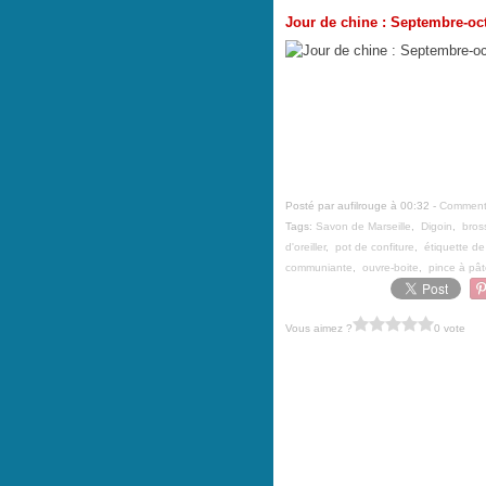
Jour de chine : Septembre-oc
Posté par aufilrouge à 00:32 -
Commenta
Tags:
Savon de Marseille
,
Digoin
,
bros
d'oreiller
,
pot de confiture
,
étiquette d
communiante
,
ouvre-boite
,
pince à pâ
Vous aimez ?
0 vote