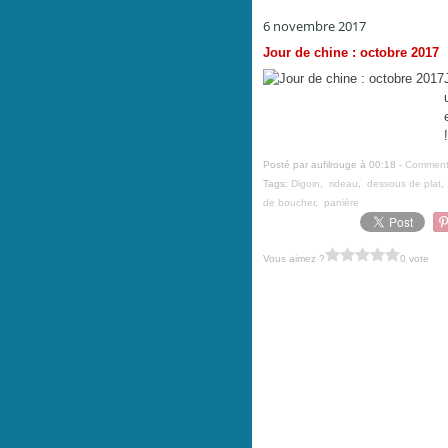
6 novembre 2017
Jour de chine : octobre 2017
!
Posté par aufilrouge à 00:18 -
Commenta
Tags:
Digoin
,
rideau
,
dessous de plat
de boucher
,
panière
Vous aimez ?
0 vote