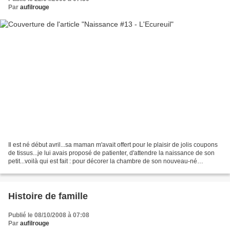
Par
aufilrouge
Il est né début avril...sa maman m'avait offert pour le plaisir de jolis coupons
de tissus...je lui avais proposé de patienter, d'attendre la naissance de son
petit...voilà qui est fait : pour décorer la chambre de son nouveau-né
l'Ecureuil Tilda. Inspiration...
Histoire de famille
Publié le 08/10/2008 à 07:08
Par
aufilrouge