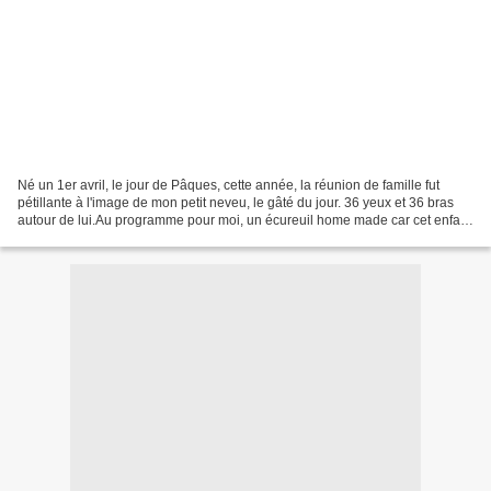
Né un 1er avril, le jour de Pâques, cette année, la réunion de famille fut
pétillante à l'image de mon petit neveu, le gâté du jour. 36 yeux et 36 bras
autour de lui.Au programme pour moi, un écureuil home made car cet enfant
adore les doudous et son...