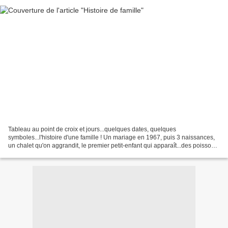
Tableau au point de croix et jours...quelques dates, quelques
symboles...l'histoire d'une famille ! Un mariage en 1967, puis 3 naissances,
un chalet qu'on aggrandit, le premier petit-enfant qui apparaît...des poissons,
des oiseaux, un chat, un écureuil,...