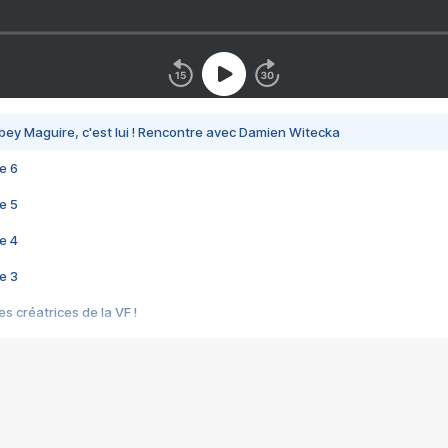
bey Maguire, c'est lui ! Rencontre avec Damien Witecka
e 6
e 5
e 4
e 3
s créatrices de la VF !
e 2
e 1
e Mektoub My Love arrive enfin ! Rencontre avec Shaïn Boumedine et Sal