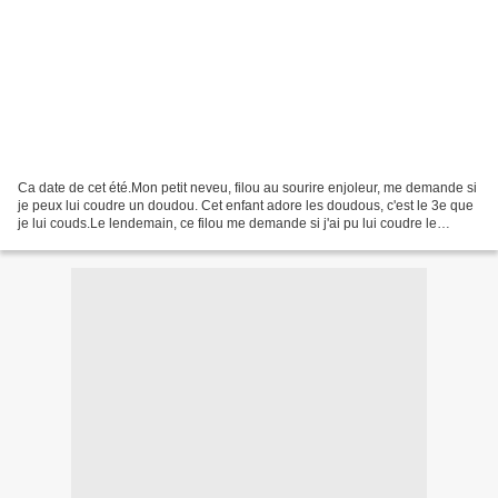
Ca date de cet été.Mon petit neveu, filou au sourire enjoleur, me demande si
je peux lui coudre un doudou. Cet enfant adore les doudous, c'est le 3e que
je lui couds.Le lendemain, ce filou me demande si j'ai pu lui coudre le
doudou .... Bon, je ne suis...