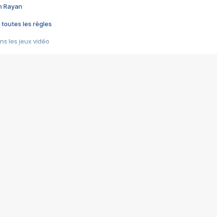
im Rayan
 toutes les règles
s les jeux vidéo
us choquant de Rockstar ? - Le scandale BULLY
e plus moche de Steam
du RÊVE tourne au CAUCHEMAR
pendant 8 heures
it… à tort
umiliés par un jeu vidéo
ire - Final Fantasy 8
ti un empire - Age of Empires
story DOFUS
tard, il crée l'un des pires jeux de tous les temps, MindsEye.