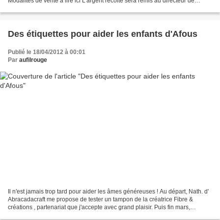
Modalités de vente à lire ici L'argent récolté sera remis au directeur de
l'école d'Afous pour la construction...
Des étiquettes pour aider les enfants d'Afous
Publié le 18/04/2012 à 00:01
Par
aufilrouge
Il n'est jamais trop tard pour aider les âmes généreuses ! Au départ, Nath. d'
Abracadacraft me propose de tester un tampon de la créatrice Fibre &
créations , partenariat que j'accepte avec grand plaisir. Puis fin mars,
Célestine Boutons publie un joli...