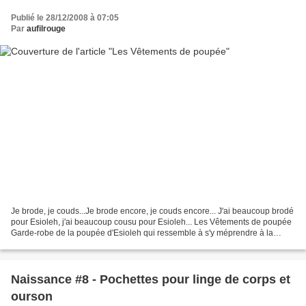
Publié le 28/12/2008 à 07:05
Par
aufilrouge
Je brode, je couds...Je brode encore, je couds encore... J'ai beaucoup brodé
pour Esioleh, j'ai beaucoup cousu pour Esioleh... Les Vêtements de poupée
Garde-robe de la poupée d'Esioleh qui ressemble à s'y méprendre à la
sienne lorsqu'elle était bébé !...
Naissance #8 - Pochettes pour linge de corps et
ourson