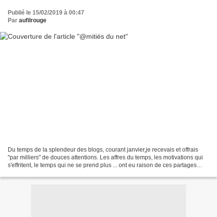
Publié le 15/02/2019 à 00:47
Par
aufilrouge
Du temps de la splendeur des blogs, courant janvier,je recevais et offrais
"par milliers" de douces attentions. Les affres du temps, les motivations qui
s'effritent, le temps qui ne se prend plus ... ont eu raison de ces partages
simples qui n'attendaient...