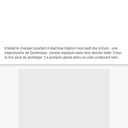
Il fallait le changer pourtant il était trop mignon mon petit étui à Euro - une
mignonnerie de Dominique, comme expliqué dans mon dernier billet. Celui-
là m'a servi de prototype. Ce pompon glissé dans un colis contenant mon
tour de cou en fourrure noire...